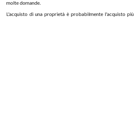
molte domande.
L'acquisto di una proprietà è probabilmente l'acquisto più
importante che potete fare nella vostra vita. Può richiedere
a volte pazienza, una metodologia e un cumulo di misure.
In ogni caso, la cosa certa è che avrà conseguenze sul vostro
futuro, a quasi tutti i livelli: un diverso investimento di
finanze, nuove spese, un investimento di tempo, diverse
responsabilità, un cambiamento nel vostro modo di vivere,
ecc...
Vediamo i diversi passi che
dovrete affrontare:
1. Definire il vostro budget
Valutare il vostro budget è un fattore molto importante. In
aggiunta al prezzo di acquisto, è importante aggiungere i