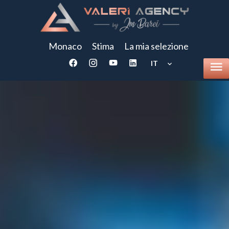
Monaco
Stima
La mia selezione
IT