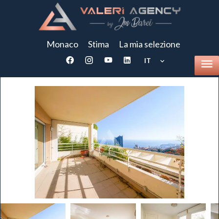
Monaco
Stima
La mia selezione
IT