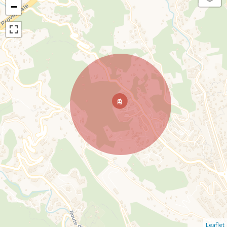
−
Leaflet