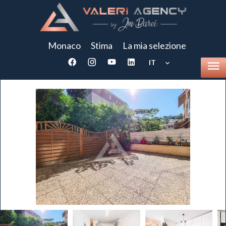
Monaco
Stima
La mia selezione
IT