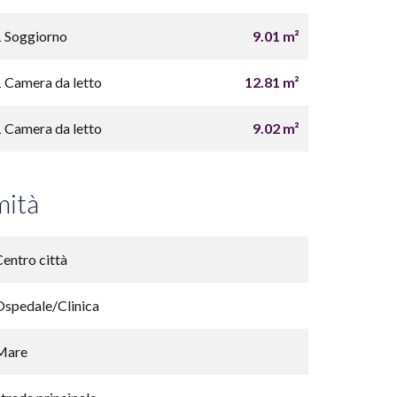
1 Soggiorno
9.01 m²
1 Camera da letto
12.81 m²
1 Camera da letto
9.02 m²
mità
Centro città
Ospedale/Clinica
Mare