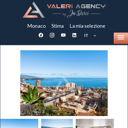
Monaco
Stima
La mia selezione
IT