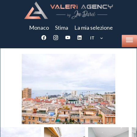
Monaco
Stima
La mia selezione
IT