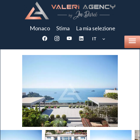
Monaco
Stima
La mia selezione
IT