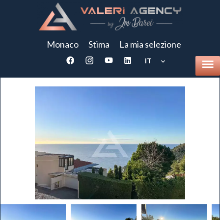
Monaco
Stima
La mia selezione
IT