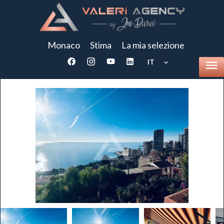
Monaco
Stima
La mia selezione
IT