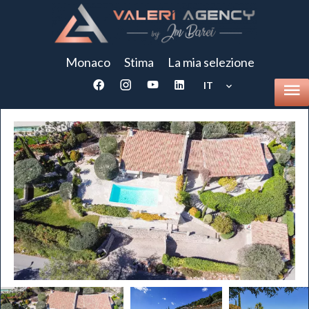
Monaco
Stima
La mia selezione
IT