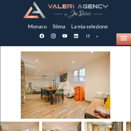
Monaco
Stima
La mia selezione
IT