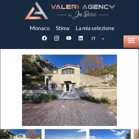
Monaco
Stima
La mia selezione
IT