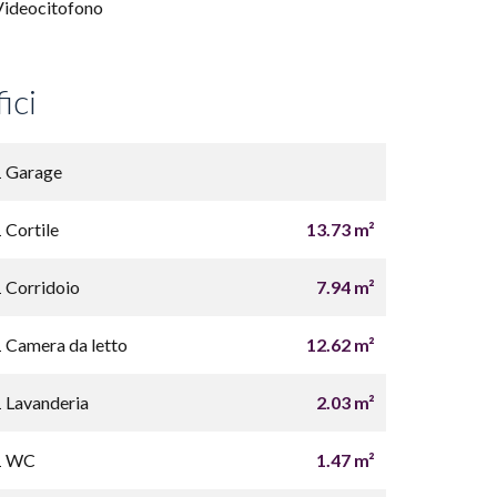
Videocitofono
ici
1 Garage
1 Cortile
13.73 m²
1 Corridoio
7.94 m²
1 Camera da letto
12.62 m²
1 Lavanderia
2.03 m²
1 WC
1.47 m²