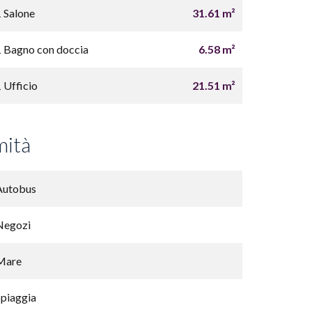
1 Salone
31.61 m²
1 Bagno con doccia
6.58 m²
1 Ufficio
21.51 m²
mità
Autobus
Negozi
Mare
Spiaggia