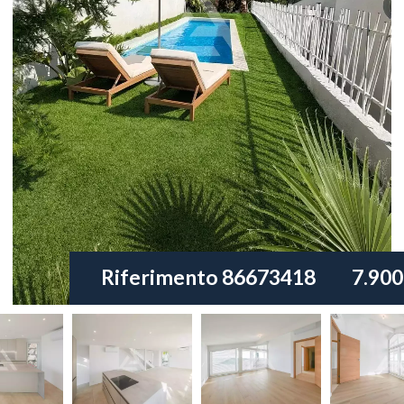
Riferimento
86673418
7.900