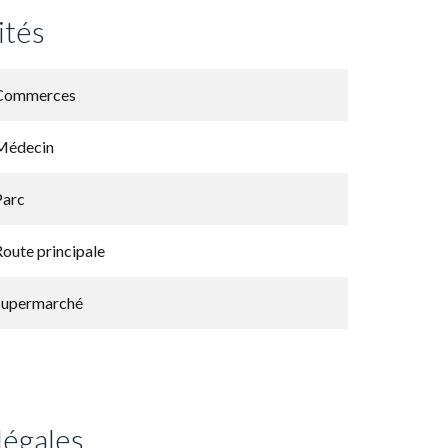
ités
Commerces
Médecin
Parc
Route principale
Supermarché
légales