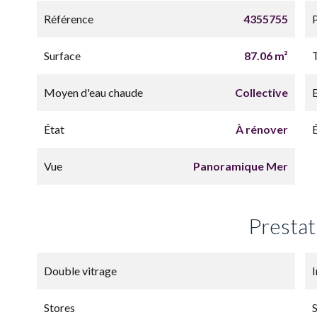
Référence
4355755
Surface
87.06 m²
Moyen d'eau chaude
Collective
État
À rénover
Vue
Panoramique Mer
Prestat
Double vitrage
Stores