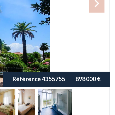
Référence
4355755
898 000 €