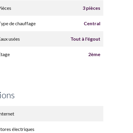
Pièces
3 pièces
Type de chauffage
Central
Eaux usées
Tout à l'égout
Étage
2ème
ions
Internet
Stores électriques