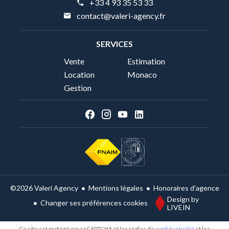
+33 4 93 35 53 33
contact@valeri-agency.fr
SERVICES
Vente
Estimation
Location
Monaco
Gestion
Mentions légales
Honoraires d'agence
©2026 Valeri Agency
Design by
Changer ses préférences cookies
LIVEIN
Ce site est protégé par reCAPTCHA et les règles de
confidentialité
et les