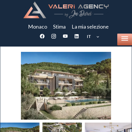
Monaco
Stima
La mia selezione
IT