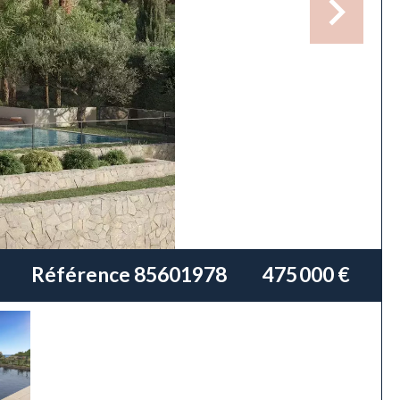
Référence
85601978
475 000 €