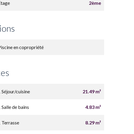
Étage
2ème
ions
Piscine en copropriété
ces
1 Séjour/cuisine
21.49 m²
 Salle de bains
4.83 m²
1 Terrasse
8.29 m²