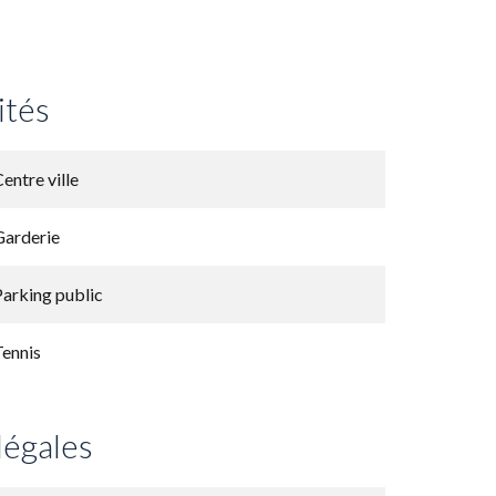
ités
entre ville
Garderie
Parking public
Tennis
légales